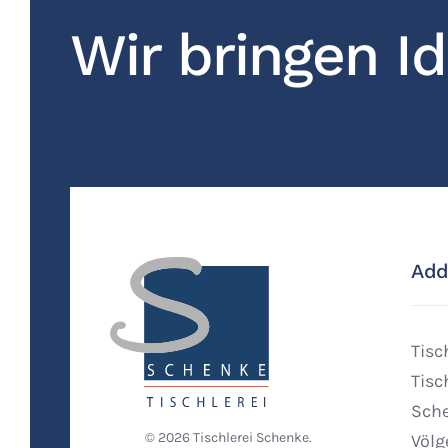
Wir bringen I
Add
Tisc
Tisc
Sch
©
2026
Tischlerei Schenke.
Völg